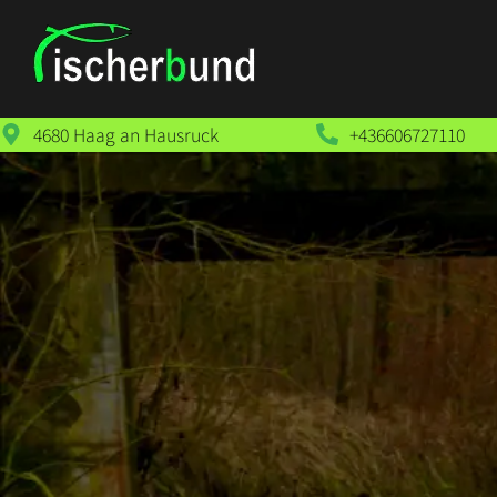
4680 Haag an Hausruck
+436606727110