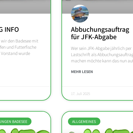
G INFO
Abbuchungsauftrag
für JFK-Abgabe
 wir den Badesee mit
fen und Futterfische
Wer sein JFK-Abgabe jährlich per
m Vorstand wurde
Lastschrift als Abbuchungsauftra
machen möchte kann das nun au
MEHR LESEN
17. Juli 2025
UNGEN BADESEE
ALLGEMEINES