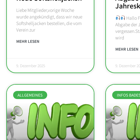
Jahresk
Liebe Mitglieder,vorige Woche
wurde angekündigt, dass wir neue
Hallo F
Softshelljacken bestellen, die vom
Abgabe der J
Verein zur
vergessen.S
wird
MEHR LESEN
MEHR LESEN
9. Dezember 2025
9. Dezember 2
ALLGEMEINES
INFOS BADE