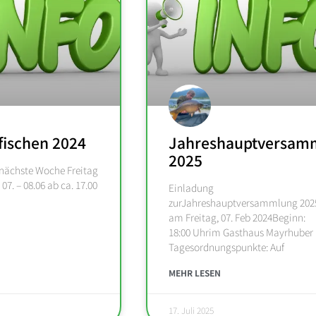
fischen 2024
Jahreshauptversam
2025
 nächste Woche Freitag
7. – 08.06 ab ca. 17.00
Einladung
zurJahreshauptversammlung 202
am Freitag, 07. Feb 2024Beginn:
18:00 Uhrim Gasthaus Mayrhuber
Tagesordnungspunkte: Auf
MEHR LESEN
17. Juli 2025