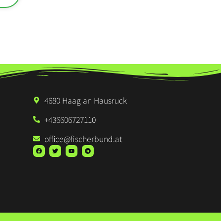
4680 Haag an Hausruck
+436606727110
office@fischerbund.at