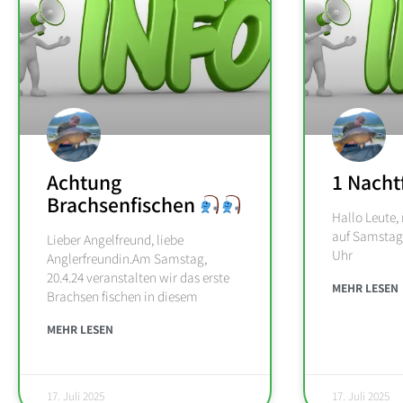
Achtung
1 Nacht
Brachsenfischen
Hallo Leute,
auf Samstag 0
Lieber Angelfreund, liebe
Uhr
Anglerfreundin.Am Samstag,
20.4.24 veranstalten wir das erste
MEHR LESEN
Brachsen fischen in diesem
MEHR LESEN
17. Juli 2025
17. Juli 2025