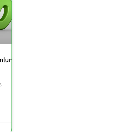
mlung
5